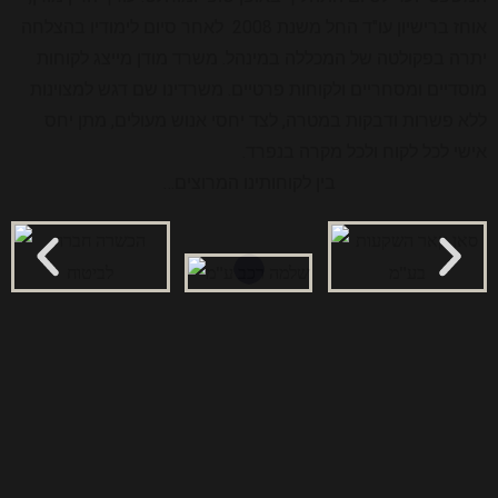
אוחז ברישיון עו"ד החל משנת 2008 לאחר סיום לימודיו בהצלחה
יתרה בפקולטה של המכללה במינהל. משרד מודן מייצג לקוחות
מוסדיים ומסחריים ולקוחות פרטיים. משרדינו שם דגש למצוינות
ללא פשרות ודבקות במטרה, לצד יחסי אנוש מעולים, מתן יחס
אישי לכל לקוח ולכל מקרה בנפרד.
בין לקוחותינו המרוצים…